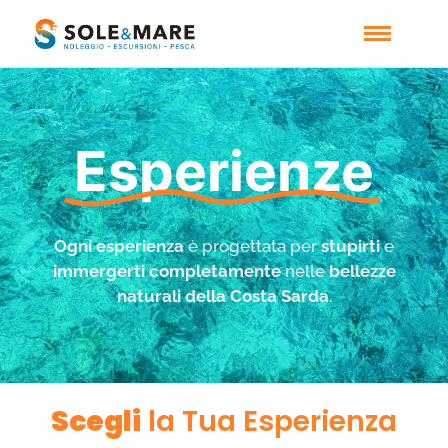
Esperienze
Ogni esperienza
è progettata per
stupirti
e
immergerti completamente
nelle
bellezze
naturali della Costa Sarda
.
Scegli
la Tua Esperienza