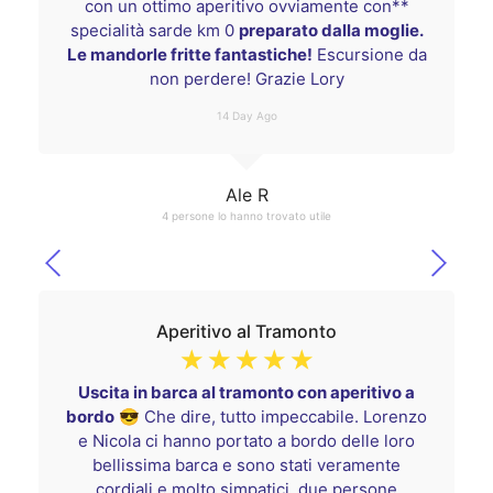
con un ottimo aperitivo ovviamente con**
specialità sarde km 0
preparato dalla moglie.
Le mandorle fritte fantastiche!
Escursione da
non perdere! Grazie Lory
14 Day Ago
Ale R
4 persone lo hanno trovato utile
Aperitivo al Tramonto
☆
☆
☆
☆
☆
Uscita in barca al tramonto con aperitivo a
bordo
😎 Che dire, tutto impeccabile. Lorenzo
e Nicola ci hanno portato a bordo delle loro
bellissima barca e sono stati veramente
cordiali e molto simpatici, due persone