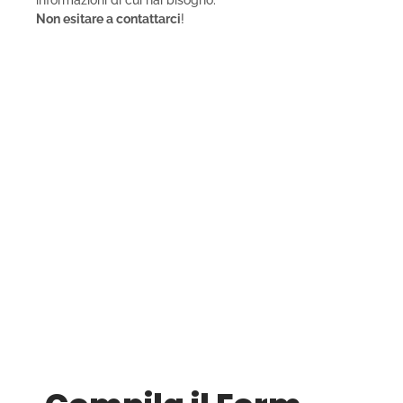
informazioni di cui hai bisogno.
Non esitare a contattarci
!