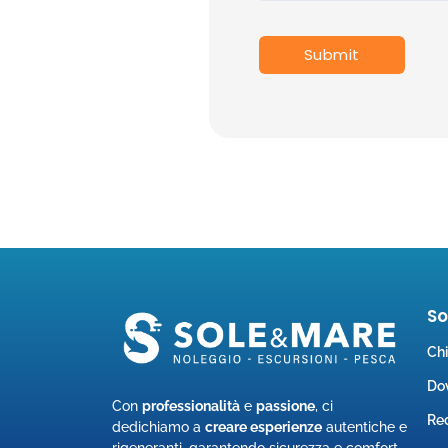
S
Ch
Do
Con
professionalità
e
passione
, ci
Rec
dedichiamo a
creare esperienze
autentiche e
rigeneranti, garantendo sicurezza e comfort