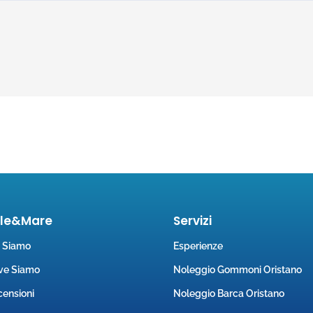
ole&Mare
Servizi
i Siamo
Esperienze
ve Siamo
Noleggio Gommoni Oristano
ensioni
Noleggio Barca Oristano