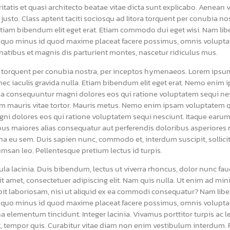
ritatis et quasi architecto beatae vitae dicta sunt explicabo. Aenean
s justo. Class aptent taciti sociosqu ad litora torquent per conubia 
 Etiam bibendum elit eget erat. Etiam commodo dui eget wisi. Nam li
t quo minus id quod maxime placeat facere possimus, omnis volupt
atibus et magnis dis parturient montes, nascetur ridiculus mus.
ora torquent per conubia nostra, per inceptos hymenaeos. Lorem ipsum
onec iaculis gravida nulla. Etiam bibendum elit eget erat. Nemo enim
quia consequuntur magni dolores eos qui ratione voluptatem sequi ne
 mauris vitae tortor. Mauris metus. Nemo enim ipsam voluptatem qui
gni dolores eos qui ratione voluptatem sequi nesciunt. Itaque earum
ibus maiores alias consequatur aut perferendis doloribus asperiores r
a eu sem. Duis sapien nunc, commodo et, interdum suscipit, sollicitu
msan leo. Pellentesque pretium lectus id turpis.
a lacinia. Duis bibendum, lectus ut viverra rhoncus, dolor nunc fauci
it amet, consectetuer adipiscing elit. Nam quis nulla. Ut enim ad m
pit laboriosam, nisi ut aliquid ex ea commodi consequatur? Nam libe
t quo minus id quod maxime placeat facere possimus, omnis volupt
 elementum tincidunt. Integer lacinia. Vivamus porttitor turpis ac 
t, tempor quis. Curabitur vitae diam non enim vestibulum interdum. F