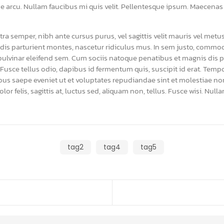
que arcu. Nullam faucibus mi quis velit. Pellentesque ipsum. Maecenas
etra semper, nibh ante cursus purus, vel sagittis velit mauris vel metu
is parturient montes, nascetur ridiculus mus. In sem justo, commodo u
la pulvinar eleifend sem. Cum sociis natoque penatibus et magnis dis 
 Fusce tellus odio, dapibus id fermentum quis, suscipit id erat. Te
atibus saepe eveniet ut et voluptates repudiandae sint et molestiae
dolor felis, sagittis at, luctus sed, aliquam non, tellus. Fusce wisi. 
tag2
tag4
tag5