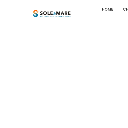
HOME
CH
Etiam b