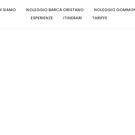
I SIAMO
NOLEGGIO BARCA ORISTANO
NOLEGGIO GOMMON
ESPERIENZE
ITINERARI
TARIFFE
ibendum elit e