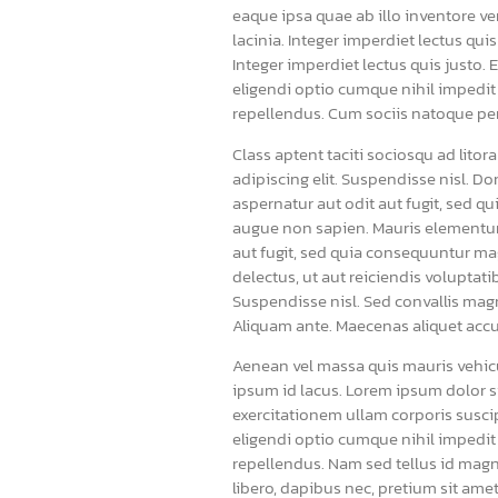
eaque ipsa quae ab illo inventore ve
lacinia. Integer imperdiet lectus qui
Integer imperdiet lectus quis justo.
eligendi optio cumque nihil impedi
repellendus. Cum sociis natoque pen
Class aptent taciti sociosqu ad lit
adipiscing elit. Suspendisse nisl. D
aspernatur aut odit aut fugit, sed 
augue non sapien. Mauris elementum
aut fugit, sed quia consequuntur ma
delectus, ut aut reiciendis voluptat
Suspendisse nisl. Sed convallis magn
Aliquam ante. Maecenas aliquet accu
Aenean vel massa quis mauris vehicul
ipsum id lacus. Lorem ipsum dolor s
exercitationem ullam corporis susci
eligendi optio cumque nihil impedi
repellendus. Nam sed tellus id magna
libero, dapibus nec, pretium sit ame