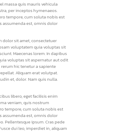
 vel massa quis mauris vehicula
nostra, per inceptos hymenaeos.
bero tempore, cum soluta nobis est
as assumenda est, omnis dolor
 dolor sit amet, consectetuer
 ipsam voluptatem quia voluptas sit
sciunt. Maecenas lorem. In dapibus
a voluptas sit aspernatur aut odit
 rerum hic tenetur a sapiente
epellat. Aliquam erat volutpat.
din et, dolor. Nam quis nulla.
bus libero, eget facilisis enim
inima veniam, quis nostrum
ro tempore, cum soluta nobis est
as assumenda est, omnis dolor
leo. Pellentesque ipsum. Cras pede
usce dui leo, imperdiet in, aliquam