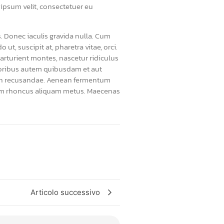
 ipsum velit, consectetuer eu
s. Donec iaculis gravida nulla. Cum
t, suscipit at, pharetra vitae, orci.
parturient montes, nascetur ridiculus
mporibus autem quibusdam et aut
 non recusandae. Aenean fermentum
Nullam rhoncus aliquam metus. Maecenas
Articolo successivo