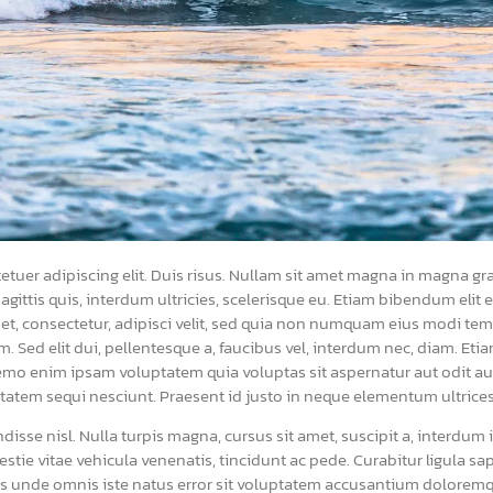
tuer adipiscing elit. Duis risus. Nullam sit amet magna in magna gra
 sagittis quis, interdum ultricies, scelerisque eu. Etiam bibendum elit
et, consectetur, adipisci velit, sed quia non numquam eius modi tem
ed elit dui, pellentesque a, faucibus vel, interdum nec, diam. Etia
Nemo enim ipsam voluptatem quia voluptas sit aspernatur aut odit au
tatem sequi nesciunt. Praesent id justo in neque elementum ultrices
sse nisl. Nulla turpis magna, cursus sit amet, suscipit a, interdum id,
tie vitae vehicula venenatis, tincidunt ac pede. Curabitur ligula sap
ciatis unde omnis iste natus error sit voluptatem accusantium dolor